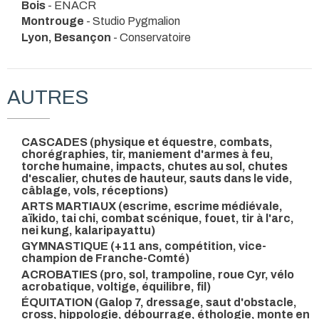
Bois
- ENACR
Montrouge
- Studio Pygmalion
Lyon, Besançon
- Conservatoire
AUTRES
CASCADES (physique et équestre, combats,
chorégraphies, tir, maniement d'armes à feu,
torche humaine, impacts, chutes au sol, chutes
d'escalier, chutes de hauteur, sauts dans le vide,
câblage, vols, réceptions)
ARTS MARTIAUX (escrime, escrime médiévale,
aïkido, tai chi, combat scénique, fouet, tir à l'arc,
nei kung, kalaripayattu)
GYMNASTIQUE (+11 ans, compétition, vice-
champion de Franche-Comté)
ACROBATIES (pro, sol, trampoline, roue Cyr, vélo
acrobatique, voltige, équilibre, fil)
ÉQUITATION (Galop 7, dressage, saut d'obstacle,
cross, hippologie, débourrage, éthologie, monte en