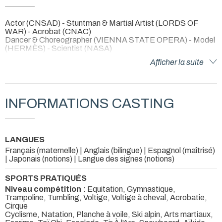
Actor (CNSAD) - Stuntman & Martial Artist (LORDS OF
WAR) - Acrobat (CNAC)
Dancer & Choreographer (VIENNA STATE OPERA) - Model
(HERMÈS) - Scientist (NASA)
"A miracle, as elegant as Fred Astaire, as funny as Charlie
Afficher la suite
Chaplin" I Brook
Après avoir travaillé sur l'Antarctique pour la NASA
et incarné un premier rôle à l'Opéra d'État de Vienne,
je me consacre désormais au Cinéma avec la même ardeur.
INFORMATIONS CASTING
J'aime passionnément explorer, la vie, l'humain, les émotions,
les relations, les œuvres, me transformer, donner et
apprendre, toujours.
LANGUES
Je me donne sans limite pour des œuvres fortes, sensibles,
Français (maternelle) | Anglais (bilingue) | Espagnol (maîtrisé)
subtiles, émouvantes et pleines de sens.
| Japonais (notions) | Langue des signes (notions)
SPORTS PRATIQUÉS
« Faites que le rêve dévore votre vie
Niveau compétition :
Equitation, Gymnastique,
afin que la vie ne dévore pas votre rêve. »
Trampoline, Tumbling, Voltige, Voltige à cheval, Acrobatie,
Cirque
~ Antoine de Saint-Exupéry ~
Cyclisme, Natation, Planche à voile, Ski alpin, Arts martiaux,