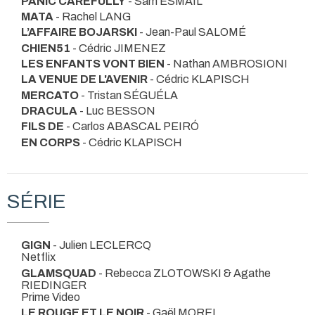
PANIC CAREFULLY
- Sam ESMAIL
MATA
- Rachel LANG
L’AFFAIRE BOJARSKI
- Jean-Paul SALOMÉ
CHIEN51
- Cédric JIMENEZ
LES ENFANTS VONT BIEN
- Nathan AMBROSIONI
LA VENUE DE L'AVENIR
- Cédric KLAPISCH
MERCATO
- Tristan SÉGUÉLA
DRACULA
- Luc BESSON
FILS DE
- Carlos ABASCAL PEIRÓ
EN CORPS
- Cédric KLAPISCH
SÉRIE
GIGN
- Julien LECLERCQ
Netflix
GLAMSQUAD
- Rebecca ZLOTOWSKI & Agathe
RIEDINGER
Prime Video
LE ROUGE ET LE NOIR
- Gaël MOREL