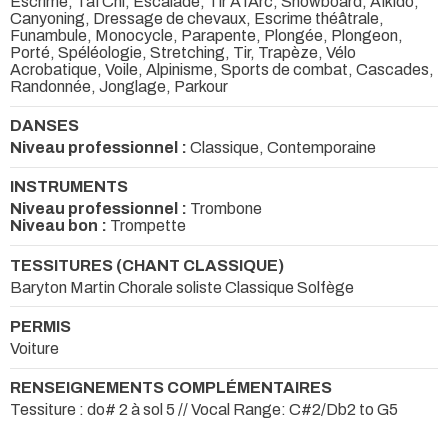
Escrime, Taï Chi, Escalade, Tir À l'Arc, Snowboard, Aïkido,
Canyoning, Dressage de chevaux, Escrime théâtrale,
Funambule, Monocycle, Parapente, Plongée, Plongeon,
Porté, Spéléologie, Stretching, Tir, Trapèze, Vélo
Acrobatique, Voile, Alpinisme, Sports de combat, Cascades,
Randonnée, Jonglage, Parkour
DANSES
Niveau professionnel :
Classique, Contemporaine
INSTRUMENTS
Niveau professionnel :
Trombone
Niveau bon :
Trompette
TESSITURES (CHANT CLASSIQUE)
Baryton Martin Chorale soliste Classique Solfège
PERMIS
Voiture
RENSEIGNEMENTS COMPLÉMENTAIRES
Tessiture : do# 2 à sol 5 // Vocal Range: C#2/Db2 to G5