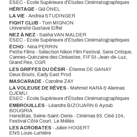
ÉSEC - École Supérieure d'Études Cinématographiques
HÉRITAGE
- Gül ÖNEL
LA VIE
- Andrea STUDINGER
FIGHT CLUB
- Tom MIGNON
Université Gustave Eiffel
NEZ À NEZ
- Sasha VAN MALDER
ÉSEC - École Supérieure d'Études Cinématographiques
ÉCHO
- Nina PERRIN
Petite Films - Sélection Nikon Film Festival, Sens Critique,
Cannes-Quinzaine des Cinéastes, FIF St-Jean-de-Luz,
Grand Rex, CGR
LES GRIFFES DU DÉSIR
- Étienne DE GANAY
Deux Bouts, Eady East Prod
MASCARADE
- Caroline ZAY
LA VOLEUSE DE RÊVES
- Mehmet KARA & Alennas
DJEMLI
ÉSEC - École Supérieure d'Études Cinématographiques
EMBROUILLES
- Léandre BIZOUARN & Ayoub
BOUGRIA
Hereditas, Seine-Saint-Denis - Cinémas 93, Ciné 104,
Festival Côté Court, Le Méliès
LES ACROBATES
- Julien HOGERT
ENS Louis-Lumière