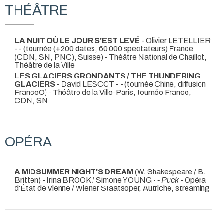
THÉÂTRE
LA NUIT OÙ LE JOUR S'EST LEVÉ
- Olivier LETELLIER
-
- (tournée (+200 dates, 60 000 spectateurs) France
(CDN, SN, PNC), Suisse) - Théâtre National de Chaillot,
Théâtre de la Ville
LES GLACIERS GRONDANTS / THE THUNDERING
GLACIERS
- David LESCOT -
- (tournée Chine, diffusion
FranceO) - Théâtre de la Ville-Paris, tournée France,
CDN, SN
OPÉRA
A MIDSUMMER NIGHT'S DREAM
(W. Shakespeare / B.
Britten) - Irina BROOK / Simone YOUNG -
- Puck
- Opéra
d'État de Vienne / Wiener Staatsoper, Autriche, streaming