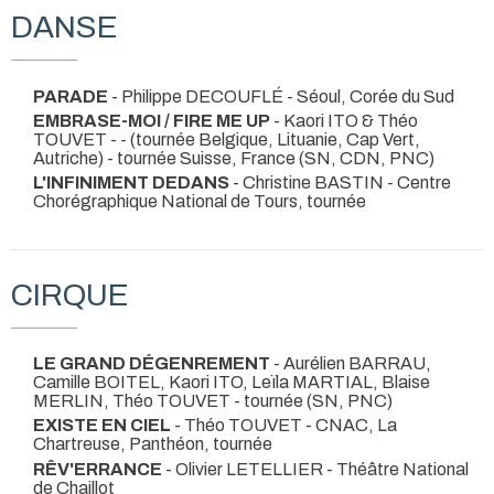
DANSE
PARADE
- Philippe DECOUFLÉ
- Séoul, Corée du Sud
EMBRASE-MOI / FIRE ME UP
- Kaori ITO & Théo
TOUVET -
- (tournée Belgique, Lituanie, Cap Vert,
Autriche) - tournée Suisse, France (SN, CDN, PNC)
L'INFINIMENT DEDANS
- Christine BASTIN
- Centre
Chorégraphique National de Tours, tournée
CIRQUE
LE GRAND DÉGENREMENT
- Aurélien BARRAU,
Camille BOITEL, Kaori ITO, Leïla MARTIAL, Blaise
MERLIN, Théo TOUVET
- tournée (SN, PNC)
EXISTE EN CIEL
- Théo TOUVET
- CNAC, La
Chartreuse, Panthéon, tournée
RÊV'ERRANCE
- Olivier LETELLIER
- Théâtre National
de Chaillot